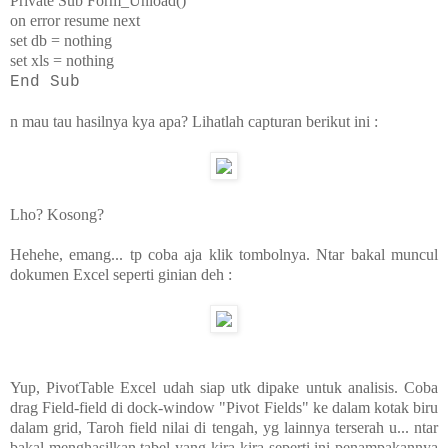
Private Sub Form_Unload()
on error resume next
set db = nothing
set xls = nothing
End Sub
n mau tau hasilnya kya apa? Lihatlah capturan berikut ini :
Lho? Kosong?
Hehehe, emang... tp coba aja klik tombolnya. Ntar bakal muncul
dokumen Excel seperti ginian deh :
Yup, PivotTable Excel udah siap utk dipake untuk analisis. Coba
drag Field-field di dock-window "Pivot Fields" ke dalam kotak biru
dalam grid, Taroh field nilai di tengah, yg lainnya terserah u... ntar
bakal menghasilkan tabel yang kira-kira seperti ini penampakannya