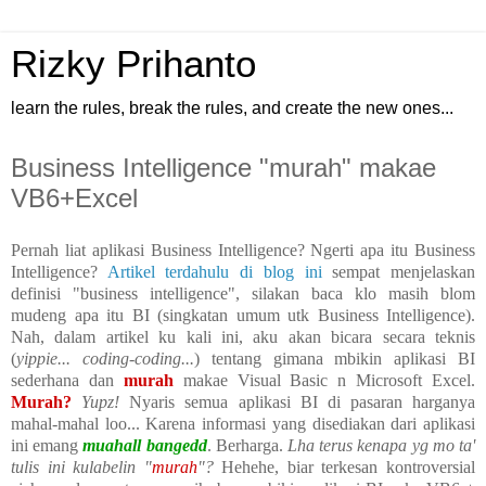
Rizky Prihanto
learn the rules, break the rules, and create the new ones...
Business Intelligence "murah" makae
VB6+Excel
Pernah liat aplikasi Business Intelligence? Ngerti apa itu Business
Intelligence?
Artikel terdahulu di blog ini
sempat menjelaskan
definisi "business intelligence", silakan baca klo masih blom
mudeng apa itu BI (singkatan umum utk Business Intelligence).
Nah, dalam artikel ku kali ini, aku akan bicara secara teknis
(
yippie... coding-coding...
) tentang gimana mbikin aplikasi BI
sederhana dan
murah
makae Visual Basic n Microsoft Excel.
Murah?
Yupz!
Nyaris semua aplikasi BI di pasaran harganya
mahal-mahal loo... Karena informasi yang disediakan dari aplikasi
ini emang
muahall bangedd
. Berharga.
Lha terus kenapa yg mo ta'
tulis ini kulabelin "
murah
"?
Hehehe, biar terkesan kontroversial