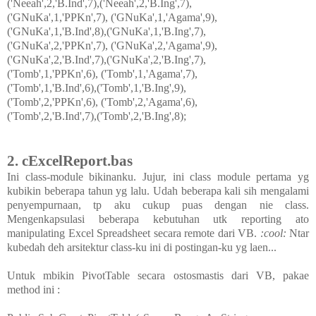
('Neeah',2,'B.Ind',7),('Neeah',2,'B.Ing',7),
('GNuKa',1,'PPKn',7), ('GNuKa',1,'Agama',9),
('GNuKa',1,'B.Ind',8),('GNuKa',1,'B.Ing',7),
('GNuKa',2,'PPKn',7), ('GNuKa',2,'Agama',9),
('GNuKa',2,'B.Ind',7),('GNuKa',2,'B.Ing',7),
('Tomb',1,'PPKn',6), ('Tomb',1,'Agama',7),
('Tomb',1,'B.Ind',6),('Tomb',1,'B.Ing',9),
('Tomb',2,'PPKn',6), ('Tomb',2,'Agama',6),
('Tomb',2,'B.Ind',7),('Tomb',2,'B.Ing',8);
2. cExcelReport.bas
Ini class-module bikinanku. Jujur, ini class module pertama yg
kubikin beberapa tahun yg lalu. Udah beberapa kali sih mengalami
penyempurnaan, tp aku cukup puas dengan nie class.
Mengenkapsulasi beberapa kebutuhan utk reporting ato
manipulating Excel Spreadsheet secara remote dari VB.
:cool:
Ntar
kubedah deh arsitektur class-ku ini di postingan-ku yg laen...
Untuk mbikin PivotTable secara ostosmastis dari VB, pakae
method ini :