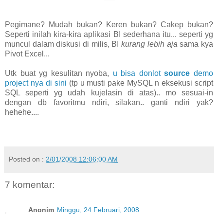
Pegimane? Mudah bukan? Keren bukan? Cakep bukan?
Seperti inilah kira-kira aplikasi BI sederhana itu... seperti yg
muncul dalam diskusi di milis, BI
kurang lebih aja
sama kya
Pivot Excel...
Utk buat yg kesulitan nyoba,
u bisa donlot
source
demo
project nya di sini
(tp u musti pake MySQL n eksekusi script
SQL seperti yg udah kujelasin di atas).. mo sesuai-in
dengan db favoritmu ndiri, silakan.. ganti ndiri yak?
hehehe....
Posted on :
2/01/2008 12:06:00 AM
7 komentar:
Anonim
Minggu, 24 Februari, 2008