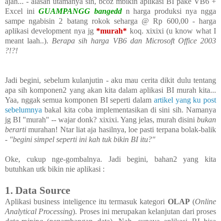
ajah... - alasan utamanya sih, bcoz mbikin aplikasi BI pake VB6 +
Excel ini
GUAMPANGG bangedd
n harga produksi nya ngga
sampe ngabisin 2 batang rokok seharga @ Rp 600,00 - harga
aplikasi development nya jg
*murah*
koq. xixixi (u know what I
meant laah..).
Berapa sih harga VB6 dan Microsoft Office 2003
?!?!
Jadi begini, sebelum kulanjutin - aku mau cerita dikit dulu tentang
apa sih komponen2 yang akan kita dalam aplikasi BI murah kita...
Yaa, nggak semua komponen BI seperti dalam
artikel yang ku post
sebelumnya
bakal kita coba implementasikan di sini sih. Namanya
jg BI "murah" -- wajar donk? xixixi. Yang jelas, murah disini
bukan
berarti
murahan! Ntar liat aja hasilnya, loe pasti terpana bolak-balik
-
"begini simpel seperti ini kah tuk bikin BI itu?"
Oke, cukup nge-gombalnya. Jadi begini, bahan2 yang kita
butuhkan utk bikin nie aplikasi :
1. Data Source
Aplikasi business inteligence itu termasuk kategori
OLAP
(
Online
Analytical Processing
). Proses ini merupakan kelanjutan dari proses