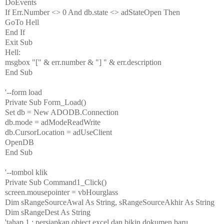
DoEvents
If Err.Number <> 0 And db.state <> adStateOpen Then
GoTo Hell
End If
Exit Sub
Hell:
msgbox "[" & err.number & "] " & err.description
End Sub
'--form load
Private Sub Form_Load()
Set db = New ADODB.Connection
db.mode = adModeReadWrite
db.CursorLocation = adUseClient
OpenDB
End Sub
'--tombol klik
Private Sub Command1_Click()
screen.mousepointer = vbHourglass
Dim sRangeSourceAwal As String, sRangeSourceAkhir As String
Dim sRangeDest As String
'tahap 1 : persiapkan object excel dan bikin dokumen baru