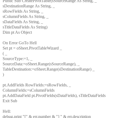
Public Sub CreatePivotTable(sSourceRange As String, _
sDestinationRange As String, _
sRowFields As String, _
sColumnFields As String, _
sDataFields As String, _
sTitleDataFields As String)
Dim pt As Object
On Error GoTo Hell
Set pt = oSheet.PivotTableWizard _
( _
SourceType:=1, _
SourceData:=oSheet.Range(sSourceRange), _
TableDestination:=oSheet.Range(sDestinationRange) _
)
pt.AddFields RowFields:=sRowFields, _
ColumnFields:=sColumnFields
pt.AddDataField pt.PivotFields(sDataFields), sTitleDataFields
Exit Sub
Hell:
debug.print "[" & err.number & "] " & err.description