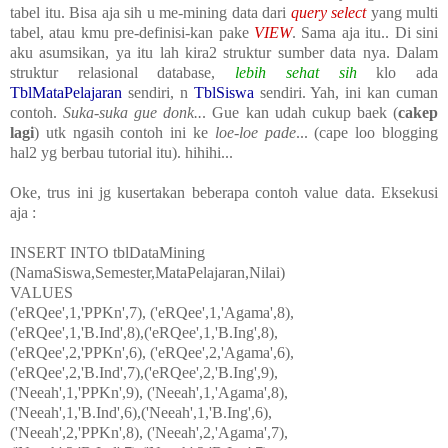
tabel itu. Bisa aja sih u me-mining data dari
query select
yang multi
tabel, atau kmu pre-definisi-kan pake
VIEW
. Sama aja itu.. Di sini
aku asumsikan, ya itu lah kira2 struktur sumber data nya. Dalam
struktur relasional database,
lebih sehat sih
klo ada
TblMataPelajaran
sendiri, n
TblSiswa
sendiri. Yah, ini kan cuman
contoh.
Suka-suka gue donk..
. Gue kan udah cukup baek (
cakep
lagi
) utk ngasih contoh ini ke
loe-loe pade
... (cape loo blogging
hal2 yg berbau tutorial itu). hihihi...
Oke, trus ini jg kusertakan beberapa contoh value data. Eksekusi
aja :
INSERT INTO tblDataMining
(NamaSiswa,Semester,MataPelajaran,Nilai)
VALUES
('eRQee',1,'PPKn',7), ('eRQee',1,'Agama',8),
('eRQee',1,'B.Ind',8),('eRQee',1,'B.Ing',8),
('eRQee',2,'PPKn',6), ('eRQee',2,'Agama',6),
('eRQee',2,'B.Ind',7),('eRQee',2,'B.Ing',9),
('Neeah',1,'PPKn',9), ('Neeah',1,'Agama',8),
('Neeah',1,'B.Ind',6),('Neeah',1,'B.Ing',6),
('Neeah',2,'PPKn',8), ('Neeah',2,'Agama',7),