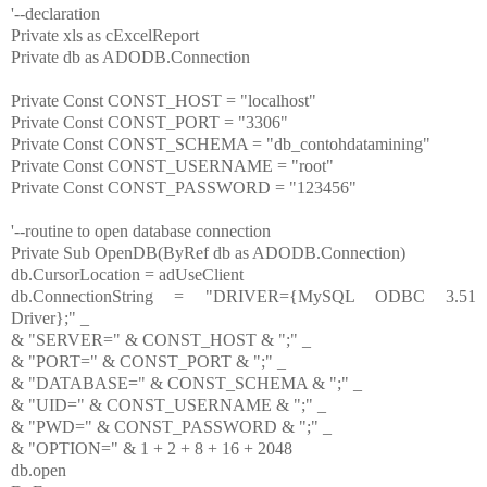
'--declaration
Private xls as cExcelReport
Private db as ADODB.Connection
Private Const CONST_HOST = "localhost"
Private Const CONST_PORT = "3306"
Private Const CONST_SCHEMA = "db_contohdatamining"
Private Const CONST_USERNAME = "root"
Private Const CONST_PASSWORD = "123456"
'--routine to open database connection
Private Sub OpenDB(ByRef db as ADODB.Connection)
db.CursorLocation = adUseClient
db.ConnectionString = "DRIVER={MySQL ODBC 3.51
Driver};" _
& "SERVER=" & CONST_HOST & ";" _
& "PORT=" & CONST_PORT & ";" _
& "DATABASE=" & CONST_SCHEMA & ";" _
& "UID=" & CONST_USERNAME & ";" _
& "PWD=" & CONST_PASSWORD & ";" _
& "OPTION=" & 1 + 2 + 8 + 16 + 2048
db.open