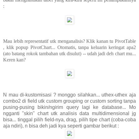
:
Mau lebih representatif utk menganalisis? Klik kanan tu PivotTable
, klik popup PivotChart... Otomatis, tanpa keluarin keringat apa2
(ato batang rokok tambahan utk disulut) -- udah jadi deh chart mu...
Keren kan?
N mau di-kustomisasi ? monggo silahkan... uthex-uthex aja
combo2 di field utk custom grouping or custom sorting tanpa
pusing-pusing bikin/ngirim query lagi ke database... Mo
ngganti "skin" chart utk analisis data multidimensional jg
bisa... tinggal pilih field-nya, drag, pilih tipe chart (coba-coba
aja ndiri), n bisa deh jadi kya seperti gambar berikut :