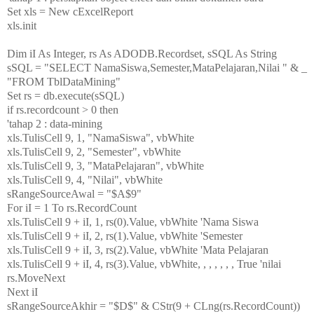
Set xls = New cExcelReport
xls.init
Dim iI As Integer, rs As ADODB.Recordset, sSQL As String
sSQL = "SELECT NamaSiswa,Semester,MataPelajaran,Nilai " & _
"FROM TblDataMining"
Set rs = db.execute(sSQL)
if rs.recordcount > 0 then
'tahap 2 : data-mining
xls.TulisCell 9, 1, "NamaSiswa", vbWhite
xls.TulisCell 9, 2, "Semester", vbWhite
xls.TulisCell 9, 3, "MataPelajaran", vbWhite
xls.TulisCell 9, 4, "Nilai", vbWhite
sRangeSourceAwal = "$A$9"
For iI = 1 To rs.RecordCount
xls.TulisCell 9 + iI, 1, rs(0).Value, vbWhite 'Nama Siswa
xls.TulisCell 9 + iI, 2, rs(1).Value, vbWhite 'Semester
xls.TulisCell 9 + iI, 3, rs(2).Value, vbWhite 'Mata Pelajaran
xls.TulisCell 9 + iI, 4, rs(3).Value, vbWhite, , , , , , , True 'nilai
rs.MoveNext
Next iI
sRangeSourceAkhir = "$D$" & CStr(9 + CLng(rs.RecordCount))