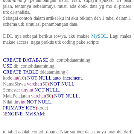
data-mining
(penambangan data). Nah, supaya aplikasi BI bisa
jalan, tentunya sebelumnya musti ada donk data yg mo di-proses
utk di-analisis...
Sebagai contoh dalam artikel-ku ini aku bikinin deh 1 tabel dalam 1
schema utk simulasi penambangan data.
DDL nya sebagai berikut (owya, aku makae
MySQL
. Lagi males
makae access, ngga praktis utk coding pake script):
CREATE DATABASE
db_contohdatamining;
USE
db_contohdatamining;
CREATE TABLE
tbldatamining
(
kode
int
(
10
)
NOT NULL
auto_increment
,
NamaSiswa
varchar
(
50
)
NOT NULL
,
Semester
tinyint
NOT NULL
,
MataPelajaran
varchar
(
50
)
NOT NULL
,
Nilai
tinyint
NOT NULL
,
PRIMARY KEY
(
kode
)
)
ENGINE
=
MyISAM
;
tu tabel adalah contoh doank. Ntar sumber data mu ya ngambil dari