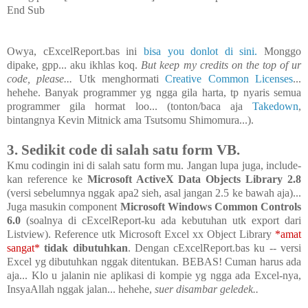
End Sub
Owya, cExcelReport.bas ini
bisa you donlot di sini.
Monggo
dipake, gpp... aku ikhlas koq.
But keep my credits on the top of ur
code, please...
Utk menghormati
Creative Common Licenses
...
hehehe. Banyak programmer yg ngga gila harta, tp nyaris semua
programmer gila hormat loo... (tonton/baca aja
Takedown
,
bintangnya Kevin Mitnick ama Tsutsomu Shimomura...).
3. Sedikit code di salah satu form VB.
Kmu codingin ini di salah satu form mu. Jangan lupa juga, include-
kan reference ke
Microsoft ActiveX Data Objects Library 2.8
(versi sebelumnya nggak apa2 sieh, asal jangan 2.5 ke bawah aja)...
Juga masukin component
Microsoft Windows Common Controls
6.0
(soalnya di cExcelReport-ku ada kebutuhan utk export dari
Listview). Reference utk Microsoft Excel xx Object Library
*amat
sangat*
tidak dibutuhkan
. Dengan cExcelReport.bas ku -- versi
Excel yg dibutuhkan nggak ditentukan. BEBAS! Cuman harus ada
aja... Klo u jalanin nie aplikasi di kompie yg ngga ada Excel-nya,
InsyaAllah nggak jalan... hehehe,
suer disambar geledek..