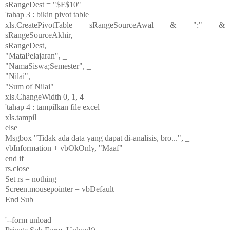
sRangeDest = "$F$10"
'tahap 3 : bikin pivot table
xls.CreatePivotTable sRangeSourceAwal & ":" &
sRangeSourceAkhir, _
sRangeDest, _
"MataPelajaran", _
"NamaSiswa;Semester", _
"Nilai", _
"Sum of Nilai"
xls.ChangeWidth 0, 1, 4
'tahap 4 : tampilkan file excel
xls.tampil
else
Msgbox "Tidak ada data yang dapat di-analisis, bro...", _
vbInformation + vbOkOnly, "Maaf"
end if
rs.close
Set rs = nothing
Screen.mousepointer = vbDefault
End Sub
'--form unload