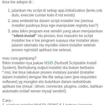
bisa loe adopsi di :
jalankan ntu script di setiap app.initialization (tentu cek
dulu, execute cuman kalo if not exists)
atau
embedd ke dalam script installer loe (semua
installer pastinya bisa nge-manipulate registry kan?)
atau
bikin program exe sendiri yang akan menjalankan
"silent-install"
ntu proses, trus masukin ke script
installer loe n loe program supaya ntar installer akan
jalanin otomatis ntu myodbc-silent-installer setelah
proses nginstall aplikasi loe selesai.
mau cara gampang?
Bikin installer-nya pakae
NSIS
(Nullsoft Scriptable Install
System). Berhubung output installer dia bukan berbasis
*.msi, loe bisa lakukan proses instalasi paralel (installer
dalam installer) dengan file-file setup laen (pre-requisites
software) yg mungkin elo butuhkan dalam redistribute
aplikasi loe (misal : driver, connector, plugins, codec, bahkan
automatic-install
server mysql sendiri!).
Cara :