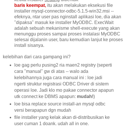
baris keempat,
itu akan melakukan eksekusi file
installer mysql-connector-odbc-5.1.5-
win32.msi --
efeknya, ntar user pas nginstall aplikasi loe, dia akan
"dipaksa" masuk ke installer MyODBC. ExecWait
adalah sebuah mekanisme shell-execute yang akan
menunggu proses sampai proses instalasi MyODBC
selesai dijalanin user, baru kemudian lanjut ke proses
install sisanya.
kelebihan dari cara gampang ini?
loe gag perlu pusing2 ria maen2 registry (seperti
cara "manual" gw di atas -- walo ada
kelebihannya juga cara manual ini : loe jadi
ngerti struktur registrasi ODBC Driver di sistem
operasi loe. Jadi klo mo pakae connector apapun
utk connect ke DBMS apapun:
mudah!
)
loe bisa replace source install-an mysql odbc
versi berapapun dgn mudah
file installer yang kelak akan di-distribusikan ke
user cuman 1 doank. udah all in one.