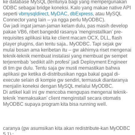
ke database MySQL (tentunya bagi yang mempergunakan
ODBC sebagai bridge koneksi. Kalo yang makae native API
seperti
vbmysqldirect
,
MyDAC
,
dbExpress
, atau MySQL
Connector yang lain -- ya ngga perlu MyODBC).
Gw jadi ingat jaman-jaman kelam dulu, pas masih develop
pakae VB6, ribet bangedd rasanya 'menginstallkan' pre-
requisites aplikasi kita ke client macam OCX, DLL, flash
player plugins, dan tentu saja.. MyODBC. Tapi sejak gw
mulai bosan ama keribetan itu -- gw akhirnya riset mengenai
teknik-teknik membuat instalasi yang membuat gw sempet
terjerembab 'sedikit alih profesi' jadi Deployment Engineer
di tim gw dulu. Tentu saja gw musti memastikan bahwa
aplikasi gw ketika di-distribusikan ngga bakal gagal di-
execute selain di kompie gw sendiri, termasuk diantaranya
menjalin koneksi dengan MySQL melalui MyODBC.
Di artikel kali ini gw mencoba mengupas mengenai teknik-
teknik 'memaksakan' client menginstall secara otomatis
MyODBC supaya program kita bisa running well.
caranya
(gw asumsikan kita akan redistribute-kan MyODBC
5.1) :