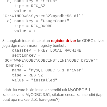
b) nama key = "Setup"
tipe = REG_SZ
value =
"C:\WINDOWS\System32\myodbc5S.
dll"
c) nama key = "UsageCount"
tipe = REG_DWORD
value = 1
3. Langkah terakhir, lakukan
register driver
ke ODBC driver,
juga dgn maen-maen registry berikut :
classkey = HKEY_LOCAL_MACHINE
sectionkey =
"SOFTWARE\ODBC\ODBCINST.INI\
ODBC Driver"
bikin key :
nama = "MySQL ODBC 5.1 Driver"
tipe = REG_SZ
value = "installed"
udah.
itu cara bikin installer sendiri utk MyODBC 5.1
kalo utk versi MyODBC 3.51, silakan sesuaikan sendiri (tapi
buat apa makae 3.51 hare gene?)