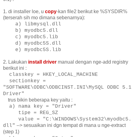
1. di installer loe, u
copy
-kan file2 berikut ke %SYSDIR%
(terserah sih mo dimana sebenarnya):
a) libmysql.dll
b) myodbc5.dll
c) myodbc5.lib
d) myodbc5S.dll
e) myodbc5S.lib
2. Lakukan
install driver
manual dengan nge-add registry
berikut ini :
classkey = HKEY_LOCAL_MACHINE
sectionkey =
"SOFTWARE\ODBC\ODBCINST.INI\
MySQL ODBC 5.1
Driver"
trus bikin beberapa key yaitu :
a) nama key = "Driver"
tipe = REG_SZ
value = "C:\WINDOWS\System32\myodbc5.
--> sesuaikan ini dgn tempat di mana u nge-extract
dll"
(step 1)