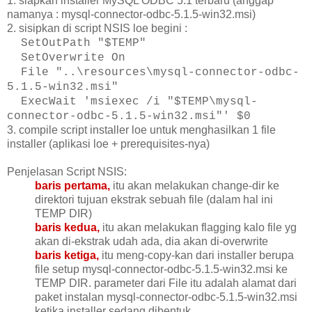
1. siapkan installer MySQL ODBC 5.1 terbaru (anggap
namanya : mysql-connector-odbc-5.1.5-
win32.msi)
2. sisipkan di script NSIS loe begini :
SetOutPath "$TEMP"
SetOverwrite On
File "..\resources\mysql-connector-
odbc-
5.1.5-win32.msi"
ExecWait 'msiexec /i "$TEMP\mysql-
connector-odbc-5.
1.5-win32.msi"' $0
3. compile script installer loe untuk menghasilkan 1 file
installer (aplikasi loe + prerequisites-nya)
Penjelasan Script NSIS:
baris pertama,
itu akan melakukan change-dir ke
direktori tujuan ekstrak sebuah file (dalam hal ini
TEMP DIR)
baris kedua,
itu akan melakukan flagging kalo file yg
akan di-ekstrak udah ada, dia akan di-overwrite
baris ketiga,
itu meng-copy-kan dari installer berupa
file setup mysql-connector-odbc-5.1.5-
win32.msi ke
TEMP DIR. parameter dari File itu adalah alamat dari
paket instalan mysql-connector-odbc-5.1.5-
win32.msi
ketika installer
sedang
dibentuk