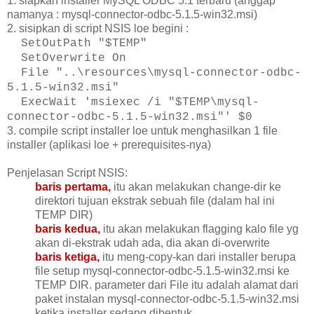
1. siapkan installer MySQL ODBC 5.1 terbaru (anggap
namanya : mysql-connector-odbc-5.1.5-
win32.msi)
2. sisipkan di script NSIS loe begini :
SetOutPath "$TEMP"
SetOverwrite On
File "..\resources\mysql-connector-
odbc-
5.1.5-win32.msi"
ExecWait 'msiexec /i "$TEMP\mysql-
connector-odbc-5.
1.5-win32.msi"' $0
3. compile script installer loe untuk menghasilkan 1 file
installer (aplikasi loe + prerequisites-nya)
Penjelasan Script NSIS:
baris pertama,
itu akan melakukan change-dir ke
direktori tujuan ekstrak sebuah file (dalam hal ini
TEMP DIR)
baris kedua,
itu akan melakukan flagging kalo file yg
akan di-ekstrak udah ada, dia akan di-overwrite
baris ketiga,
itu meng-copy-kan dari installer berupa
file setup mysql-connector-odbc-5.1.5-
win32.msi ke
TEMP DIR. parameter dari File itu adalah alamat dari
paket instalan mysql-connector-odbc-5.1.5-
win32.msi
ketika installer
sedang
dibentuk