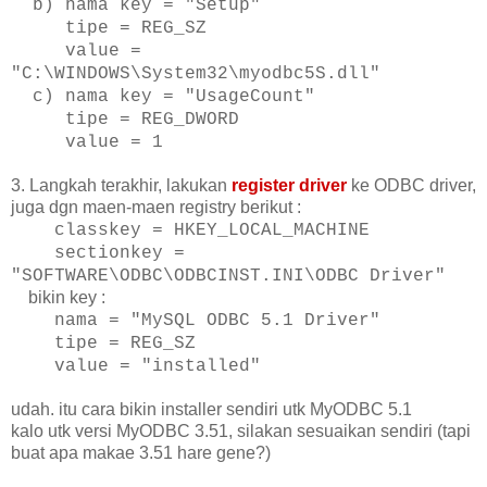
b) nama key = "Setup"
tipe = REG_SZ
value =
"C:\WINDOWS\System32\myodbc5S.
dll"
c) nama key = "UsageCount"
tipe = REG_DWORD
value = 1
3. Langkah terakhir, lakukan
register driver
ke ODBC driver,
juga dgn maen-maen registry berikut :
classkey = HKEY_LOCAL_MACHINE
sectionkey =
"SOFTWARE\ODBC\ODBCINST.INI\
ODBC Driver"
bikin key :
nama = "MySQL ODBC 5.1 Driver"
tipe = REG_SZ
value = "installed"
udah.
itu cara bikin installer sendiri utk MyODBC 5.1
kalo utk versi MyODBC 3.51, silakan sesuaikan sendiri (tapi
buat apa makae 3.51 hare gene?)