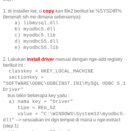
1. di installer loe, u
copy
-kan file2 berikut ke %SYSDIR%
(terserah sih mo dimana sebenarnya):
a) libmysql.dll
b) myodbc5.dll
c) myodbc5.lib
d) myodbc5S.dll
e) myodbc5S.lib
2. Lakukan
install driver
manual dengan nge-add registry
berikut ini :
classkey = HKEY_LOCAL_MACHINE
sectionkey =
"SOFTWARE\ODBC\ODBCINST.INI\
MySQL ODBC 5.1
Driver"
trus bikin beberapa key yaitu :
a) nama key = "Driver"
tipe = REG_SZ
value = "C:\WINDOWS\System32\myodbc5.
--> sesuaikan ini dgn tempat di mana u nge-extract
dll"
(step 1)