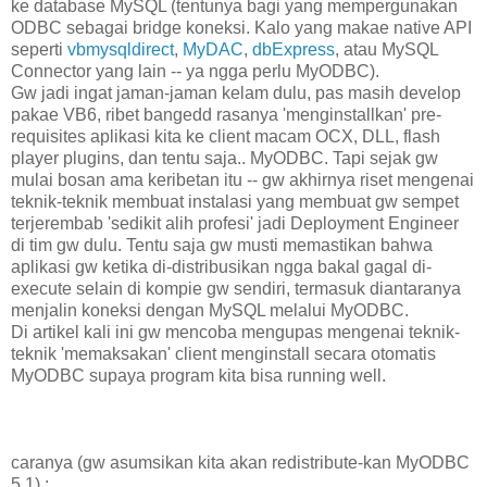
ke database MySQL (tentunya bagi yang mempergunakan
ODBC sebagai bridge koneksi. Kalo yang makae native API
seperti
vbmysqldirect
,
MyDAC
,
dbExpress
, atau MySQL
Connector yang lain -- ya ngga perlu MyODBC).
Gw jadi ingat jaman-jaman kelam dulu, pas masih develop
pakae VB6, ribet bangedd rasanya 'menginstallkan' pre-
requisites aplikasi kita ke client macam OCX, DLL, flash
player plugins, dan tentu saja.. MyODBC. Tapi sejak gw
mulai bosan ama keribetan itu -- gw akhirnya riset mengenai
teknik-teknik membuat instalasi yang membuat gw sempet
terjerembab 'sedikit alih profesi' jadi Deployment Engineer
di tim gw dulu. Tentu saja gw musti memastikan bahwa
aplikasi gw ketika di-distribusikan ngga bakal gagal di-
execute selain di kompie gw sendiri, termasuk diantaranya
menjalin koneksi dengan MySQL melalui MyODBC.
Di artikel kali ini gw mencoba mengupas mengenai teknik-
teknik 'memaksakan' client menginstall secara otomatis
MyODBC supaya program kita bisa running well.
caranya
(gw asumsikan kita akan redistribute-kan MyODBC
5.1) :