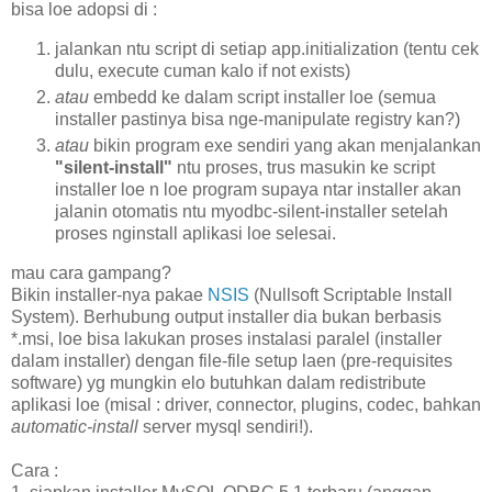
bisa loe adopsi di :
jalankan ntu script di setiap app.initialization (tentu cek
dulu, execute cuman kalo if not exists)
atau
embedd ke dalam script installer loe (semua
installer pastinya bisa nge-manipulate registry kan?)
atau
bikin program exe sendiri yang akan menjalankan
"silent-install"
ntu proses, trus masukin ke script
installer loe n loe program supaya ntar installer akan
jalanin otomatis ntu myodbc-silent-installer setelah
proses nginstall aplikasi loe selesai.
mau cara gampang?
Bikin installer-nya pakae
NSIS
(Nullsoft Scriptable Install
System). Berhubung output installer dia bukan berbasis
*.msi, loe bisa lakukan proses instalasi paralel (installer
dalam installer) dengan file-file setup laen (pre-requisites
software) yg mungkin elo butuhkan dalam redistribute
aplikasi loe (misal : driver, connector, plugins, codec, bahkan
automatic-install
server mysql sendiri!).
Cara :