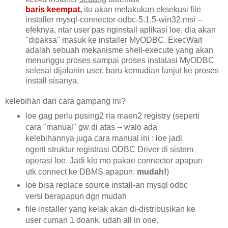
baris keempat,
itu akan melakukan eksekusi file
installer mysql-connector-odbc-5.1.5-
win32.msi --
efeknya, ntar user pas nginstall aplikasi loe, dia akan
"dipaksa" masuk ke installer MyODBC. ExecWait
adalah sebuah mekanisme shell-execute yang akan
menunggu proses sampai proses instalasi MyODBC
selesai dijalanin user, baru kemudian lanjut ke proses
install sisanya.
kelebihan dari cara gampang ini?
loe gag perlu pusing2 ria maen2 registry (seperti
cara "manual" gw di atas -- walo ada
kelebihannya juga cara manual ini : loe jadi
ngerti struktur registrasi ODBC Driver di sistem
operasi loe. Jadi klo mo pakae connector apapun
utk connect ke DBMS apapun:
mudah!
)
loe bisa replace source install-an mysql odbc
versi berapapun dgn mudah
file installer yang kelak akan di-distribusikan ke
user cuman 1 doank. udah all in one.