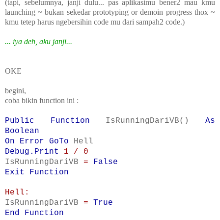
(tapi, sebelumnya, janji dulu... pas aplikasimu bener2 mau kmu
launching ~ bukan sekedar prototyping or demoin progress thox ~
kmu tetep harus ngebersihin code mu dari sampah2 code.)
... iya deh, aku janji...
OKE
begini,
coba bikin function ini :
Public Function
IsRunningDariVB()
As
Boolean
On Error GoTo
Hell
Debug.Print
1 / 0
IsRunningDariVB
=
False
Exit Function
Hell:
IsRunningDariVB
=
True
End Function