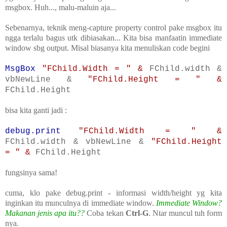
msgbox. Huh..., malu-maluin aja...
Sebenarnya, teknik meng-capture property control pake msgbox itu
ngga terlalu bagus utk dibiasakan... Kita bisa manfaatin immediate
window sbg output. Misal biasanya kita menuliskan code begini
MsgBox
"FChild.Width = " &
FChild.width &
vbNewLine &
"FChild.Height = " &
FChild.Height
bisa kita ganti jadi :
debug.print
"FChild.Width = " &
FChild.width & vbNewLine &
"FChild.Height
= " &
FChild.Height
fungsinya sama!
cuma, klo pake debug.print - informasi width/height yg kita
inginkan itu munculnya di immediate window.
Immediate Window?
Makanan jenis apa itu??
Coba tekan
Ctrl-G
. Ntar muncul tuh form
nya.