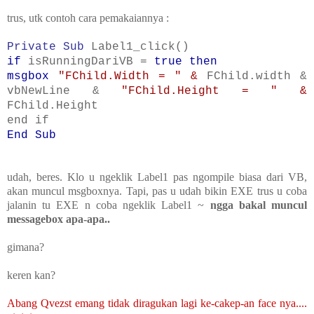
trus, utk contoh cara pemakaiannya :
Private Sub
Label1_click()
if
isRunningDariVB =
true then
msgbox
"FChild.Width = " &
FChild.width &
vbNewLine &
"FChild.Height = " &
FChild.Height
end if
End Sub
udah, beres. Klo u ngeklik Label1 pas ngompile biasa dari VB,
akan muncul msgboxnya. Tapi, pas u udah bikin EXE trus u coba
jalanin tu EXE n coba ngeklik Label1 ~
ngga bakal muncul
messagebox apa-apa..
gimana?
keren kan?
Abang Qvezst emang tidak diragukan lagi ke-cakep-an face nya....