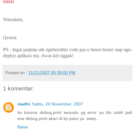
xixixi
Wassalam,
Qvezst.
PS : Ingat janjimu utk ngebersihin code pas u bener-bener siap nge-
deploy aplikasi mu. Awas klo nggak!
Posted on :
11/21/2007 05:39:00 PM
1 komentar:
madhi
Sabtu, 24 November, 2007
itu karena debug.print sesuatu yg error ya..klo udah jadi
exe debug.print akan di by pass ya. seep...
Balas