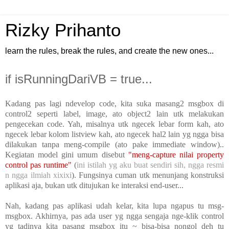
Rizky Prihanto
learn the rules, break the rules, and create the new ones...
if isRunningDariVB = true...
Kadang pas lagi ndevelop code, kita suka masang2 msgbox di
control2 seperti label, image, ato object2 lain utk melakukan
pengecekan code. Yah, misalnya utk ngecek lebar form kah, ato
ngecek lebar kolom listview kah, ato ngecek hal2 lain yg ngga bisa
dilakukan tanpa meng-compile (ato pake immediate window)..
Kegiatan model gini umum disebut
"meng-capture nilai property
control pas runtime"
(
ini istilah yg aku buat sendiri sih, ngga resmi
n ngga ilmiah xixixi
). Fungsinya cuman utk menunjang konstruksi
aplikasi aja, bukan utk ditujukan ke interaksi end-user...
Nah, kadang pas aplikasi udah kelar, kita lupa ngapus tu msg-
msgbox. Akhirnya, pas ada user yg ngga sengaja nge-klik control
yg tadinya kita pasang msgbox itu ~ bisa-bisa nongol deh tu